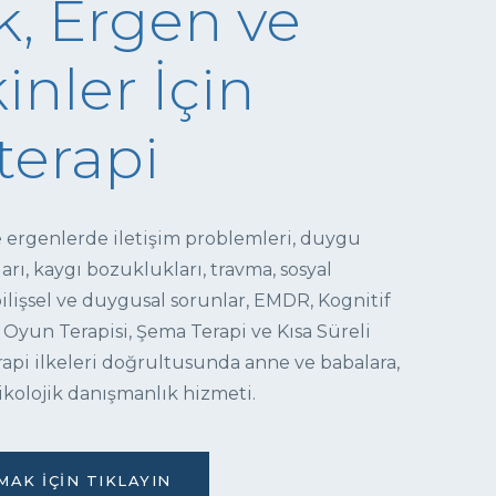
, Ergen ve
inler İçin
terapi
e ergenlerde iletişim problemleri, duygu
ı, kaygı bozuklukları, travma, sosyal
 bilişsel ve duygusal sorunlar, EMDR, Kognitif
 Oyun Terapisi, Şema Terapi ve Kısa Süreli
pi ilkeleri doğrultusunda anne ve babalara,
ikolojik danışmanlık hizmeti.
AK İÇIN TIKLAYIN