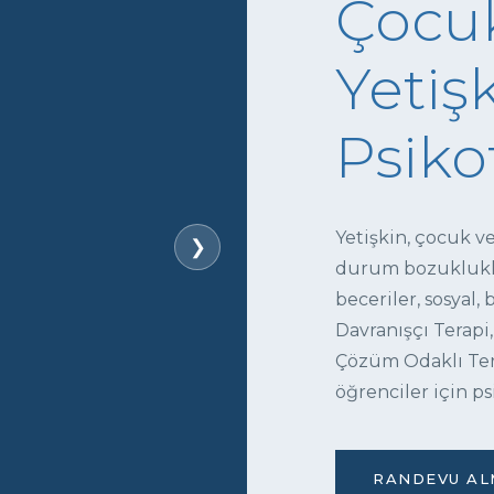
Çocuk
Yetişk
Psiko
Yetişkin, çocuk v
❯
durum bozukluklar
beceriler, sosyal,
Davranışçı Terapi,
Çözüm Odaklı Tera
öğrenciler için ps
RANDEVU ALM