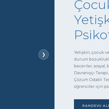
Çocuk
Yetişk
Psiko
Yetişkin, çocuk v
❯
durum bozukluklar
beceriler, sosyal,
Davranışçı Terapi,
Çözüm Odaklı Tera
öğrenciler için ps
RANDEVU ALM