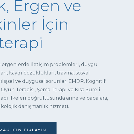
, Ergen ve
inler İçin
terapi
e ergenlerde iletişim problemleri, duygu
ı, kaygı bozuklukları, travma, sosyal
 bilişsel ve duygusal sorunlar, EMDR, Kognitif
 Oyun Terapisi, Şema Terapi ve Kısa Süreli
pi ilkeleri doğrultusunda anne ve babalara,
ikolojik danışmanlık hizmeti.
AK İÇIN TIKLAYIN