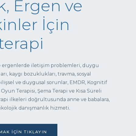
, Ergen ve
inler İçin
terapi
e ergenlerde iletişim problemleri, duygu
ı, kaygı bozuklukları, travma, sosyal
 bilişsel ve duygusal sorunlar, EMDR, Kognitif
 Oyun Terapisi, Şema Terapi ve Kısa Süreli
pi ilkeleri doğrultusunda anne ve babalara,
ikolojik danışmanlık hizmeti.
AK İÇIN TIKLAYIN