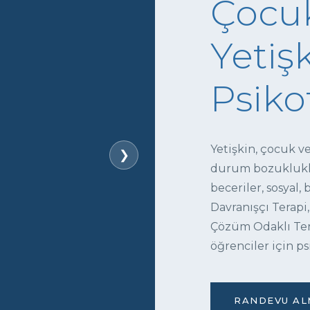
Çocuk
Yetişk
Psiko
Yetişkin, çocuk v
❯
durum bozukluklar
beceriler, sosyal,
Davranışçı Terapi,
Çözüm Odaklı Tera
öğrenciler için ps
RANDEVU ALM