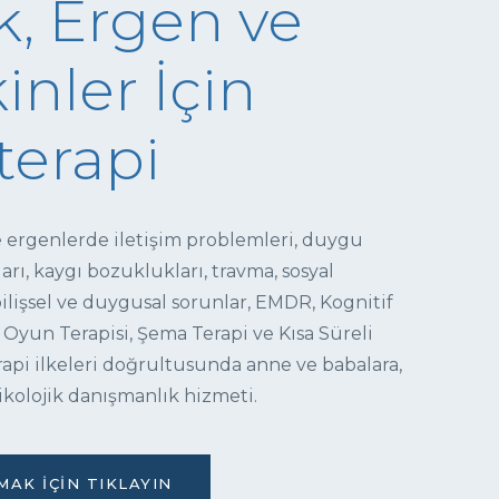
, Ergen ve
inler İçin
terapi
e ergenlerde iletişim problemleri, duygu
ı, kaygı bozuklukları, travma, sosyal
 bilişsel ve duygusal sorunlar, EMDR, Kognitif
 Oyun Terapisi, Şema Terapi ve Kısa Süreli
pi ilkeleri doğrultusunda anne ve babalara,
ikolojik danışmanlık hizmeti.
AK İÇIN TIKLAYIN