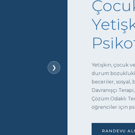
Çocuk
Yetişk
Psiko
Yetişkin, çocuk v
❯
durum bozukluklar
beceriler, sosyal,
Davranışçı Terapi,
Çözüm Odaklı Tera
öğrenciler için ps
RANDEVU ALM