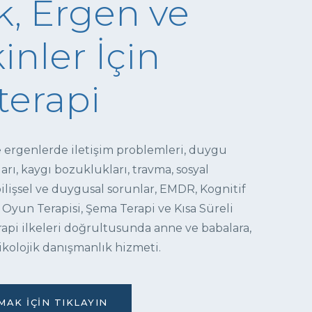
, Ergen ve
inler İçin
terapi
e ergenlerde iletişim problemleri, duygu
ı, kaygı bozuklukları, travma, sosyal
 bilişsel ve duygusal sorunlar, EMDR, Kognitif
 Oyun Terapisi, Şema Terapi ve Kısa Süreli
pi ilkeleri doğrultusunda anne ve babalara,
ikolojik danışmanlık hizmeti.
AK İÇIN TIKLAYIN