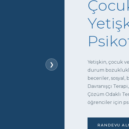
Çocuk
Yetişk
Psiko
Yetişkin, çocuk v
❯
durum bozukluklar
beceriler, sosyal,
Davranışçı Terapi,
Çözüm Odaklı Tera
öğrenciler için ps
RANDEVU ALM