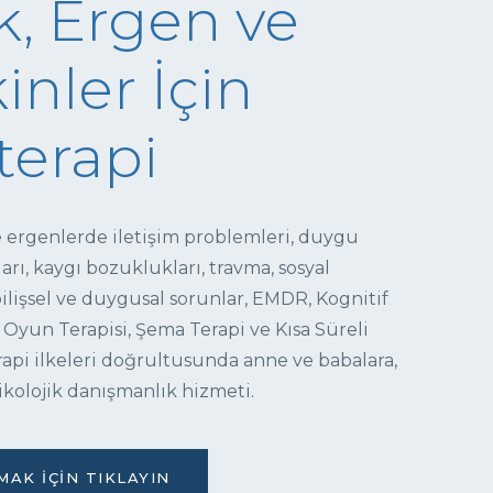
, Ergen ve
inler İçin
terapi
e ergenlerde iletişim problemleri, duygu
ı, kaygı bozuklukları, travma, sosyal
 bilişsel ve duygusal sorunlar, EMDR, Kognitif
 Oyun Terapisi, Şema Terapi ve Kısa Süreli
pi ilkeleri doğrultusunda anne ve babalara,
ikolojik danışmanlık hizmeti.
AK İÇIN TIKLAYIN