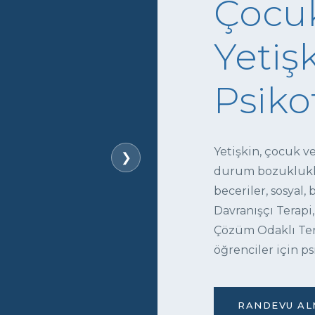
Çocuk
Yetişk
Psiko
Yetişkin, çocuk v
❯
durum bozukluklar
beceriler, sosyal,
Davranışçı Terapi,
Çözüm Odaklı Tera
öğrenciler için ps
RANDEVU ALM