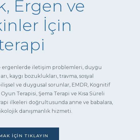
, Ergen ve
inler İçin
terapi
e ergenlerde iletişim problemleri, duygu
ı, kaygı bozuklukları, travma, sosyal
 bilişsel ve duygusal sorunlar, EMDR, Kognitif
 Oyun Terapisi, Şema Terapi ve Kısa Süreli
pi ilkeleri doğrultusunda anne ve babalara,
ikolojik danışmanlık hizmeti.
AK İÇIN TIKLAYIN