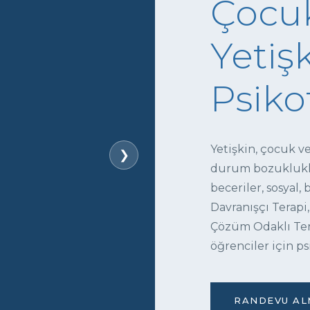
Çocuk
Yetişk
Psiko
Yetişkin, çocuk v
❯
durum bozukluklar
beceriler, sosyal,
Davranışçı Terapi,
Çözüm Odaklı Tera
öğrenciler için ps
RANDEVU ALM