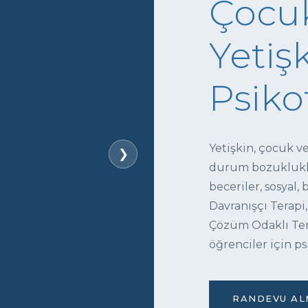
Çocuk
Yetişk
Psiko
Yetişkin, çocuk v
❯
durum bozukluklar
beceriler, sosyal,
Davranışçı Terapi,
Çözüm Odaklı Tera
öğrenciler için ps
RANDEVU ALM