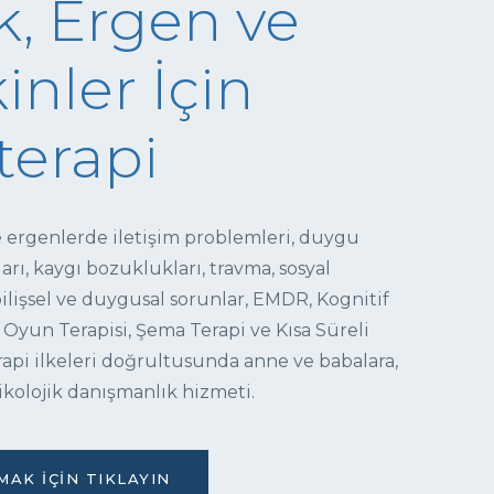
, Ergen ve
inler İçin
terapi
e ergenlerde iletişim problemleri, duygu
ı, kaygı bozuklukları, travma, sosyal
 bilişsel ve duygusal sorunlar, EMDR, Kognitif
 Oyun Terapisi, Şema Terapi ve Kısa Süreli
pi ilkeleri doğrultusunda anne ve babalara,
ikolojik danışmanlık hizmeti.
AK İÇIN TIKLAYIN