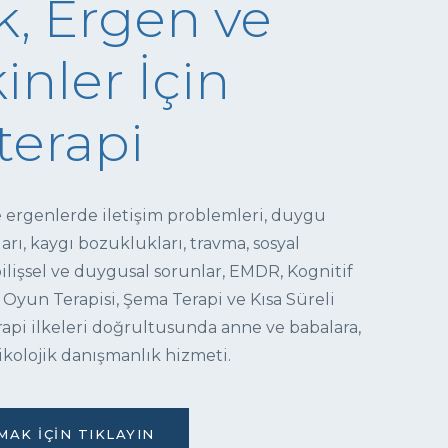
, Ergen ve
inler İçin
terapi
e ergenlerde iletişim problemleri, duygu
ı, kaygı bozuklukları, travma, sosyal
 bilişsel ve duygusal sorunlar, EMDR, Kognitif
 Oyun Terapisi, Şema Terapi ve Kısa Süreli
pi ilkeleri doğrultusunda anne ve babalara,
ikolojik danışmanlık hizmeti.
AK İÇIN TIKLAYIN