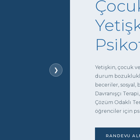
Çocuk
Yetişk
Psiko
Yetişkin, çocuk v
❯
durum bozukluklar
beceriler, sosyal,
Davranışçı Terapi,
Çözüm Odaklı Tera
öğrenciler için ps
RANDEVU ALM