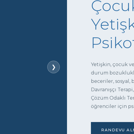
Çocuk
Yetişk
Psiko
Yetişkin, çocuk v
❯
durum bozukluklar
beceriler, sosyal,
Davranışçı Terapi,
Çözüm Odaklı Tera
öğrenciler için ps
RANDEVU ALM